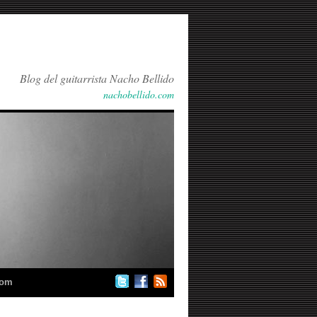
Blog del guitarrista Nacho Bellido
nachobellido.com
com