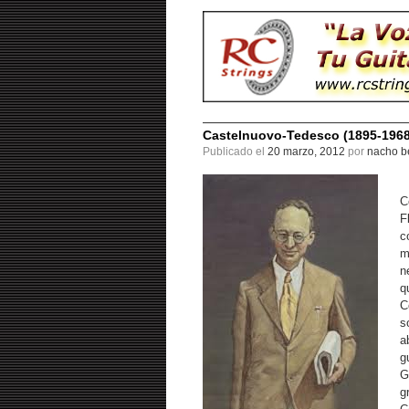
Castelnuovo-Tedesco (1895-1968)
Publicado el
20 marzo, 2012
por
nacho be
C
F
c
m
n
q
C
s
a
g
G
g