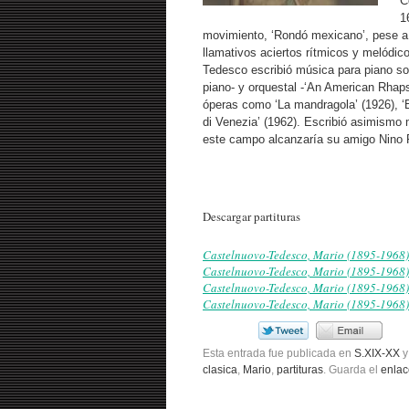
C
1
movimiento, ‘Rondó mexicano’, pese a 
llamativos aciertos rítmicos y melódic
Tedesco escribió música para piano sol
piano- y orquestal -‘An American Rhaps
óperas como ‘La mandragola’ (1926), ‘B
di Venezia’ (1962). Escribió asimismo m
este campo alcanzaría su amigo Nino R
Descargar partituras
Castelnuovo-Tedesco, Mario (1895-196
Castelnuovo-Tedesco, Mario (1895-1968)
Castelnuovo-Tedesco, Mario (1895-1968)
Castelnuovo-Tedesco, Mario (1895-1968)
Esta entrada fue publicada en
S.XIX-XX
y
clasica
,
Mario
,
partituras
. Guarda el
enla