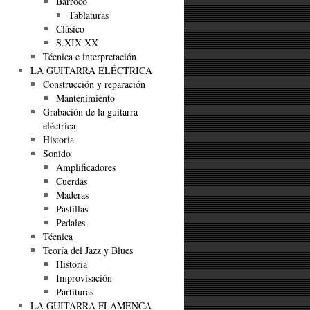
Barroco
Tablaturas
Clásico
S.XIX-XX
Técnica e interpretación
LA GUITARRA ELÉCTRICA
Construcción y reparación
Mantenimiento
Grabación de la guitarra
eléctrica
Historia
Sonido
Amplificadores
Cuerdas
Maderas
Pastillas
Pedales
Técnica
Teoría del Jazz y Blues
Historia
Improvisación
Partituras
LA GUITARRA FLAMENCA