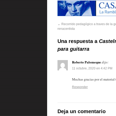
←
Recorrido pedagógico a traves de la gu
renacentista
Una respuesta a
Castel
para guitarra
Roberto Palomeque
dijo:
11 octubre, 2020 en 4:42 PM
Muchas gracias por el material 
Responder
Deja un comentario