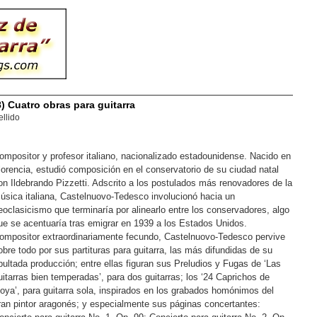
 Cuatro obras para guitarra
llido
ompositor y profesor italiano, nacionalizado estadounidense. Nacido en
lorencia, estudió composición en el conservatorio de su ciudad natal
on Ildebrando Pizzetti. Adscrito a los postulados más renovadores de la
úsica italiana, Castelnuovo-Tedesco involucionó hacia un
eoclasicismo que terminaría por alinearlo entre los conservadores, algo
ue se acentuaría tras emigrar en 1939 a los Estados Unidos.
ompositor extraordinariamente fecundo, Castelnuovo-Tedesco pervive
obre todo por sus partituras para guitarra, las más difundidas de su
bultada producción; entre ellas figuran sus Preludios y Fugas de ‘Las
uitarras bien temperadas’, para dos guitarras; los ‘24 Caprichos de
oya’, para guitarra sola, inspirados en los grabados homónimos del
ran pintor aragonés; y especialmente sus páginas concertantes: