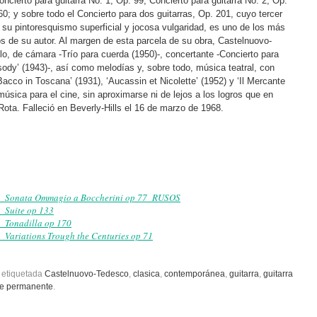
oncierto para guitarra No. 1, Op. 99; Concierto para guitarra No. 2, Op.
60; y sobre todo el Concierto para dos guitarras, Op. 201, cuyo tercer
su pintoresquismo superficial y jocosa vulgaridad, es uno de los más
os de su autor. Al margen de esta parcela de su obra, Castelnuovo-
o, de cámara -Trío para cuerda (1950)-, concertante -Concierto para
ody’ (1943)-, así como melodías y, sobre todo, música teatral, con
acco in Toscana’ (1931), ‘Aucassin et Nicolette’ (1952) y ‘Il Mercante
úsica para el cine, sin aproximarse ni de lejos a los logros que en
ota. Falleció en Beverly-Hills el 16 de marzo de 1968.
8)_Sonata Ommagio a Boccherini op 77_RUSOS
_Suite op 133
_Tonadilla op 170
_Variations Trough the Centuries op 71
 etiquetada
Castelnuovo-Tedesco
,
clasica
,
contemporánea
,
guitarra
,
guitarra
ce permanente
.