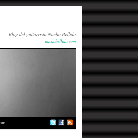
Blog del guitarrista Nacho Bellido
nachobellido.com
com