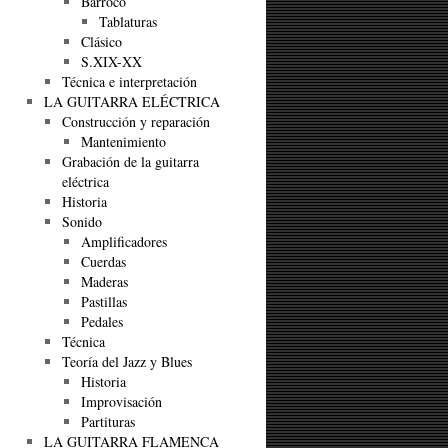
Barroco
Tablaturas
Clásico
S.XIX-XX
Técnica e interpretación
LA GUITARRA ELÉCTRICA
Construcción y reparación
Mantenimiento
Grabación de la guitarra
eléctrica
Historia
Sonido
Amplificadores
Cuerdas
Maderas
Pastillas
Pedales
Técnica
Teoría del Jazz y Blues
Historia
Improvisación
Partituras
LA GUITARRA FLAMENCA