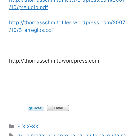
/10/preludio.pdf
http://thomasschmitt.files.wordpress.com/2007
/10/3_arreglos.pdf
http://thomasschmitt.wordpress.com
Categorías
S.XIX-XX
Etiquetas
de la maza
,
eduardo sainz
,
guitarra
,
guitarra