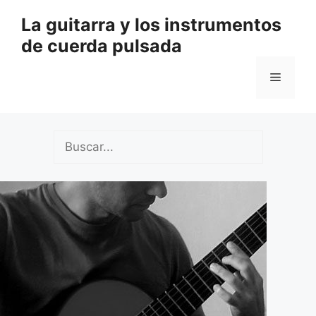
Saltar
La guitarra y los instrumentos
al
de cuerda pulsada
contenido
Menú