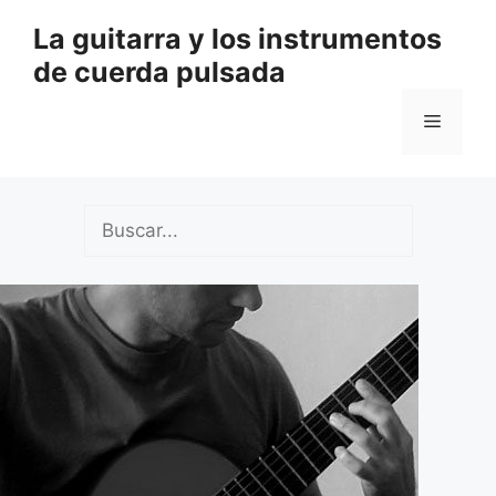
Saltar
La guitarra y los instrumentos
al
de cuerda pulsada
contenido
Menú