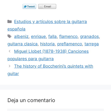
Categorías
Estudios y artículos sobre la guitarra
española
Etiquetas
albeniz
,
enrique
,
falla
,
flamenco
,
granados
,
guitarra clasica
,
historia
,
preflamenco
,
tarrega
Miguel Llobet (1878-1938) Canciones
populares para guitarra
The history of Boccherini’s quintets with
guitar
Deja un comentario