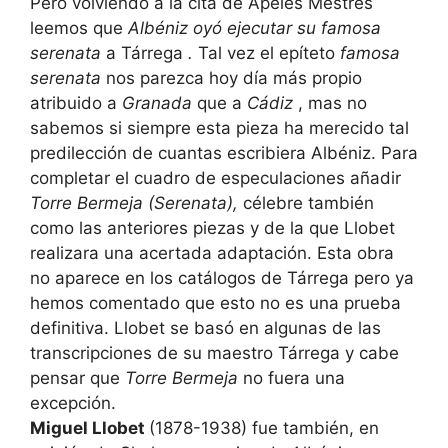
Pero volviendo a la cita de Apeles Mestres
leemos que
Albéniz oyó ejecutar su famosa
serenata
a Tárrega
.
Tal vez el epíteto
famosa
serenata
nos parezca hoy día más propio
atribuido a
Granada
que a
Cádiz
, mas no
sabemos si siempre esta pieza ha merecido tal
predilección de cuantas escribiera Albéniz. Para
completar el cuadro de especulaciones añadir
Torre Bermeja (Serenata),
célebre también
como las anteriores piezas y de la que Llobet
realizara una acertada adaptación. Esta obra
no aparece en los catálogos de Tárrega pero ya
hemos comentado que esto no es una prueba
definitiva. Llobet se basó en algunas de las
transcripciones de su maestro Tárrega y cabe
pensar que
Torre Bermeja
no fuera una
excepción.
Miguel Llobet
(1878-1938) fue también, en