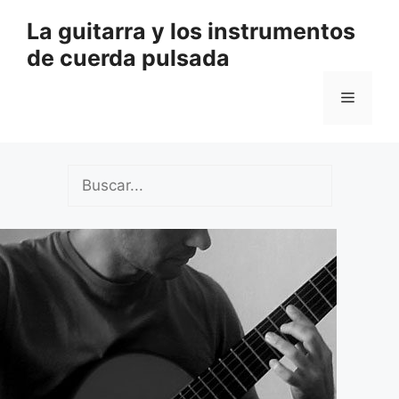
Saltar
La guitarra y los instrumentos
al
de cuerda pulsada
contenido
Menú