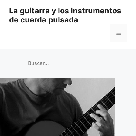
Saltar
La guitarra y los instrumentos
al
de cuerda pulsada
contenido
Menú