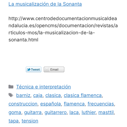
La musicalización de la Sonanta
http://www.centrodedocumentacionmusicaldea
ndalucia.es/opencms/documentacion/revistas/a
rticulos-mos/la-musicalizacion-de-la-
sonanta.html
Categorías
Técnica e interpretación
Etiquetas
barniz
,
caja
,
clasica
,
clasica flamenca
,
construccion
,
española
,
flamenca
,
frecuencias
,
goma
,
guitarra
,
guitarrero
,
laca
,
luthier
,
masttil
,
tapa
,
tension