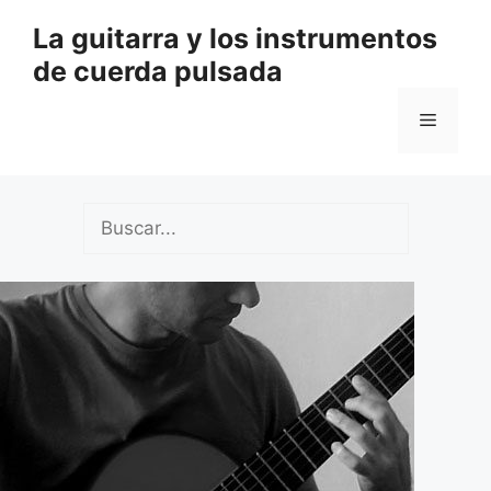
Saltar
La guitarra y los instrumentos
al
de cuerda pulsada
contenido
Menú