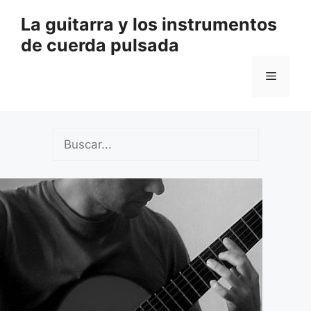
Saltar
La guitarra y los instrumentos
al
de cuerda pulsada
contenido
Menú