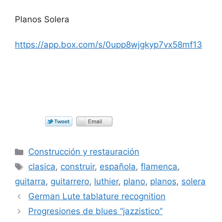
Planos Solera
https://app.box.com/s/0upp8wjgkyp7vx58mf13
Categorías
Construcción y restauración
Etiquetas
clasica
,
construir
,
española
,
flamenca
,
guitarra
,
guitarrero
,
luthier
,
plano
,
planos
,
solera
German Lute tablature recognition
Progresiones de blues “jazzistico”