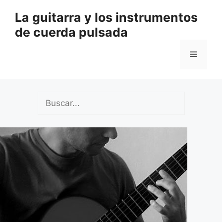
Saltar
La guitarra y los instrumentos
al
de cuerda pulsada
contenido
Menú