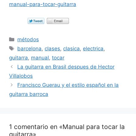
manual-para-tocar-guitarra
Categorías
métodos
Etiquetas
barcelona
,
clases
,
clasica
,
electrica
,
guitarra
,
manual
,
tocar
La guitarra en Brasil despues de Hector
Villalobos
Francisco Guerau y el estilo español en la
guitarra barroca
1 comentario en «Manual para tocar la
guitarra»