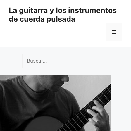
Saltar
La guitarra y los instrumentos
al
de cuerda pulsada
contenido
Menú