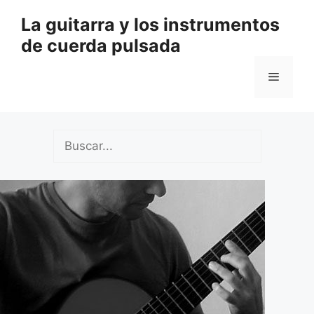
Saltar
La guitarra y los instrumentos
al
de cuerda pulsada
contenido
Menú