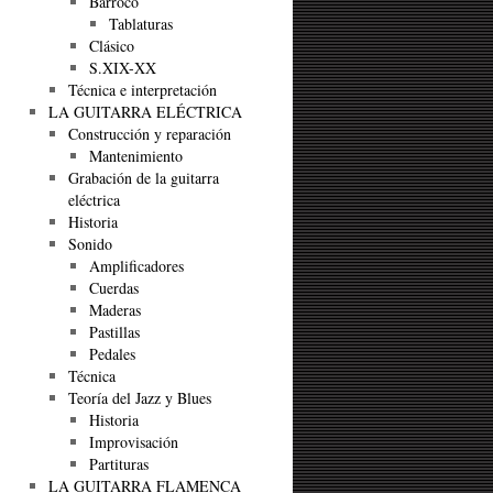
Barroco
Tablaturas
Clásico
S.XIX-XX
Técnica e interpretación
LA GUITARRA ELÉCTRICA
Construcción y reparación
Mantenimiento
Grabación de la guitarra
eléctrica
Historia
Sonido
Amplificadores
Cuerdas
Maderas
Pastillas
Pedales
Técnica
Teoría del Jazz y Blues
Historia
Improvisación
Partituras
LA GUITARRA FLAMENCA