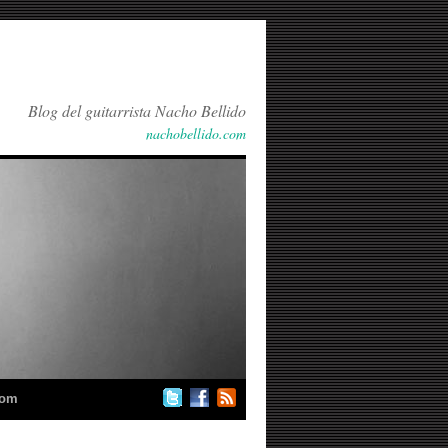
Blog del guitarrista Nacho Bellido
nachobellido.com
com