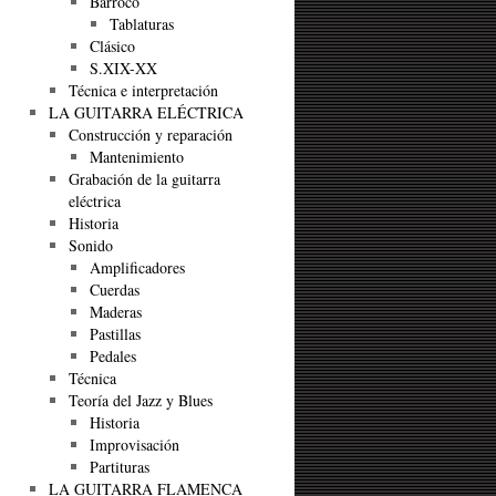
Barroco
Tablaturas
Clásico
S.XIX-XX
Técnica e interpretación
LA GUITARRA ELÉCTRICA
Construcción y reparación
Mantenimiento
Grabación de la guitarra
eléctrica
Historia
Sonido
Amplificadores
Cuerdas
Maderas
Pastillas
Pedales
Técnica
Teoría del Jazz y Blues
Historia
Improvisación
Partituras
LA GUITARRA FLAMENCA