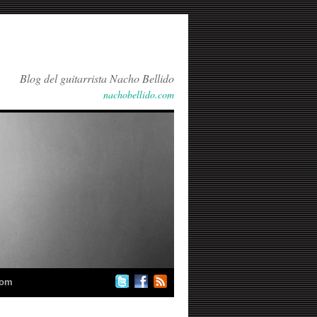
Blog del guitarrista Nacho Bellido
nachobellido.com
com