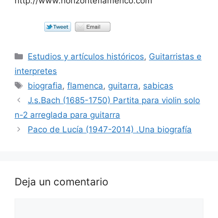
http://www.horizonteflamenco.com
Categorías
Estudios y artículos históricos
,
Guitarristas e
interpretes
Etiquetas
biografia
,
flamenca
,
guitarra
,
sabicas
J.s.Bach (1685-1750) Partita para violin solo
n-2 arreglada para guitarra
Paco de Lucía (1947-2014) .Una biografía
Deja un comentario
Comentario