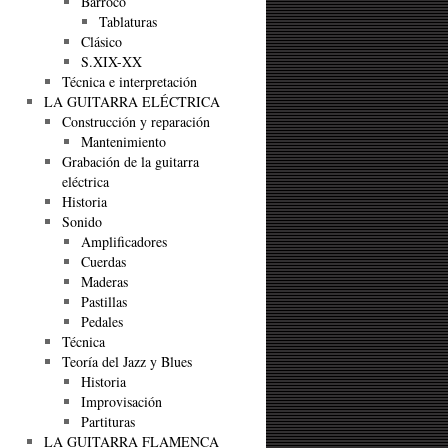
Barroco
Tablaturas
Clásico
S.XIX-XX
Técnica e interpretación
LA GUITARRA ELÉCTRICA
Construcción y reparación
Mantenimiento
Grabación de la guitarra
eléctrica
Historia
Sonido
Amplificadores
Cuerdas
Maderas
Pastillas
Pedales
Técnica
Teoría del Jazz y Blues
Historia
Improvisación
Partituras
LA GUITARRA FLAMENCA