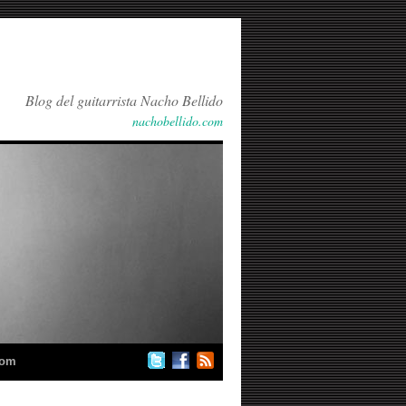
Blog del guitarrista Nacho Bellido
nachobellido.com
com