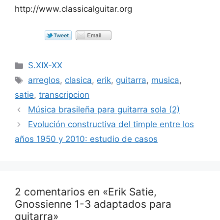
http://www.classicalguitar.org
Categorías
S.XIX-XX
Etiquetas
arreglos
,
clasica
,
erik
,
guitarra
,
musica
,
satie
,
transcripcion
Música brasileña para guitarra sola (2)
Evolución constructiva del timple entre los
años 1950 y 2010: estudio de casos
2 comentarios en «Erik Satie,
Gnossienne 1-3 adaptados para
guitarra»