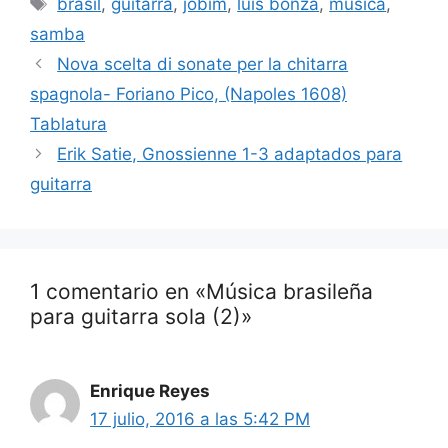
brasil
,
guitarra
,
jobim
,
luis bonza
,
musica
,
samba
Nova scelta di sonate per la chitarra
spagnola- Foriano Pico, (Napoles 1608)
Tablatura
Erik Satie, Gnossienne 1-3 adaptados para
guitarra
1 comentario en «Música brasileña
para guitarra sola (2)»
Enrique Reyes
17 julio, 2016 a las 5:42 PM