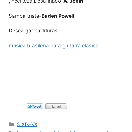
,Incerteza,Desafinado-
A. Jobin
Samba triste-
Baden Powell
Descargar partituras
musica brasileña para guitarra clasica
Categorías
S.XIX-XX
Etiquetas