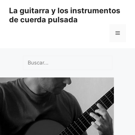
Saltar
La guitarra y los instrumentos
al
de cuerda pulsada
contenido
Menú