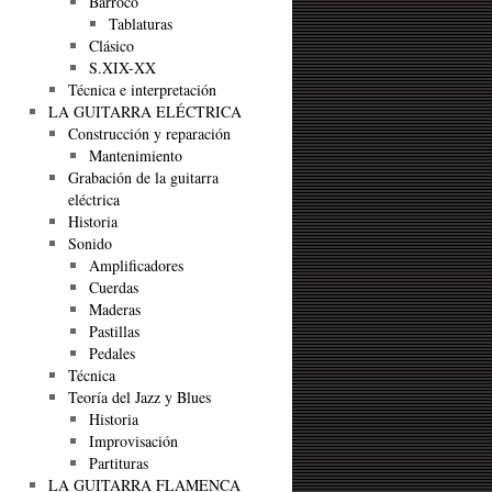
Barroco
Tablaturas
Clásico
S.XIX-XX
Técnica e interpretación
LA GUITARRA ELÉCTRICA
Construcción y reparación
Mantenimiento
Grabación de la guitarra
eléctrica
Historia
Sonido
Amplificadores
Cuerdas
Maderas
Pastillas
Pedales
Técnica
Teoría del Jazz y Blues
Historia
Improvisación
Partituras
LA GUITARRA FLAMENCA