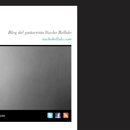
Blog del guitarrista Nacho Bellido
nachobellido.com
com