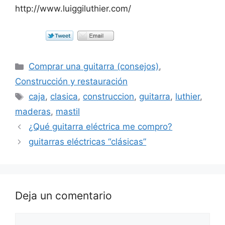
http://www.luiggiluthier.com/
Categorías
Comprar una guitarra (consejos)
,
Construcción y restauración
Etiquetas
caja
,
clasica
,
construccion
,
guitarra
,
luthier
,
maderas
,
mastil
¿Qué guitarra eléctrica me compro?
guitarras eléctricas “clásicas”
Deja un comentario
Comentario