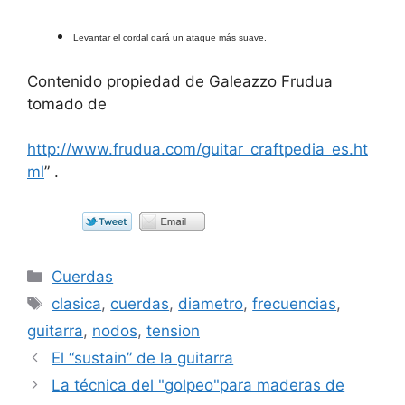
Levantar el cordal dará un ataque más suave.
Contenido propiedad de Galeazzo Frudua
tomado de
http://www.frudua.com/guitar_craftpedia_es.ht
ml
” .
Categorías
Cuerdas
Etiquetas
clasica
,
cuerdas
,
diametro
,
frecuencias
,
guitarra
,
nodos
,
tension
El “sustain” de la guitarra
La técnica del "golpeo"para maderas de