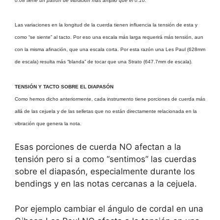
0.08 tiene un patrón de vibración más amplio que el 0.10.
Las variaciones en la longitud de la cuerda tienen influencia la tensión de esta y
como “se siente” al tacto. Por eso una escala más larga requerirá más tensión, aun
con la misma afinación, que una escala corta. Por esta razón una Les Paul (628mm
de escala) resulta más “blanda” de tocar que una Strato (647.7mm de escala).
TENSIÓN Y TACTO SOBRE EL DIAPASÓN
Como hemos dicho anteriormente, cada instrumento tiene porciones de cuerda más
allá de las cejuela y de las selletas que no están directamente relacionada en la
vibración que genera la nota.
Esas porciones de cuerda NO afectan a la
tensión pero si a como “sentimos” las cuerdas
sobre el diapasón, especialmente durante los
bendings y en las notas cercanas a la cejuela.
Por ejemplo cambiar el ángulo de cordal en una