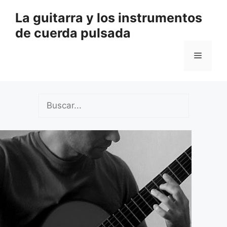
Saltar
La guitarra y los instrumentos
al
de cuerda pulsada
contenido
Menú