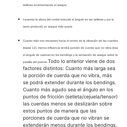
selletas incrementando el ataque.
Levantar la altura del cordal reducirá el ángulo en las selletas y por lo
tanto producirá un ataque más suave.
Cuanto más nos movamos hacia el centro de la vibración de las cuerdas
(traste 12), menos influencia tendrá porción de cuerda que no vibra (tras
el ángulo de ruptura) en los bendings y la sensación de ataque sobre la
Todo lo anterior viene de dos
pastilla del puente.
factores distintos: Cuanto más larga sea
la porción de cuerda que no vibra, más
se podrá extender durante los bendings.
Cuanto más agudo sea el ángulo en los
puntos de fricción (selleta/cejuela/tensor)
las cuerdas menos se deslizarán sobre
estos puntos de manera que las
porciones de cuerda que no vibran se
extenderán menos durante los bendings.