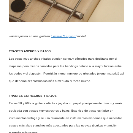
Trastes jumbo en una guitarra
Exlusive “Eruption”
model.
TRASTES ANCHOS Y BAJOS
Los traste muy anchos y bajos pueden ser muy cómodos para deslizarte por el
diapasón pero menos cómodos para los bendings debido a la mayor fricción entre
los dedos y el diapasón. Permitirán menor número de nivelados (menor material) así
que deberán ser cambiados más a menudo si tocas mucho.
TRASTES ESTRECHOS Y BAJOS
En los 50 y 60’s la guitarra eléctrica jugaba un papel principalmente rítmico y venia
equipada con trastes muy estrechos y bajos. Este tipo de traste es típico en
instrumentos vintage y se usa raramente en instrumentos modernos que necesitan
trastes más altos y anchos más adecuados para las nuevas técnicas y también
resistirán más tiempo.