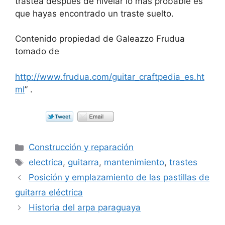
trastea después de nivelar lo más probable es
que hayas encontrado un traste suelto.
Contenido propiedad de Galeazzo Frudua
tomado de
http://www.frudua.com/guitar_craftpedia_es.ht
ml
” .
Categorías
Construcción y reparación
Etiquetas
electrica
,
guitarra
,
mantenimiento
,
trastes
Posición y emplazamiento de las pastillas de
guitarra eléctrica
Historia del arpa paraguaya