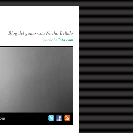
Blog del guitarrista Nacho Bellido
nachobellido.com
com