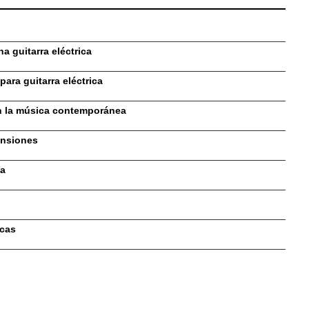
a guitarra eléctrica
para guitarra eléctrica
 en la música contemporánea
ensiones
ca
icas