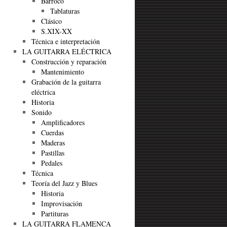
Barroco
Tablaturas
Clásico
S.XIX-XX
Técnica e interpretación
LA GUITARRA ELÉCTRICA
Construcción y reparación
Mantenimiento
Grabación de la guitarra
eléctrica
Historia
Sonido
Amplificadores
Cuerdas
Maderas
Pastillas
Pedales
Técnica
Teoría del Jazz y Blues
Historia
Improvisación
Partituras
LA GUITARRA FLAMENCA