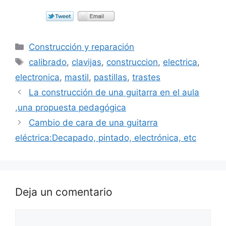
Categorías
Construcción y reparación
Etiquetas
calibrado
,
clavijas
,
construccion
,
electrica
,
electronica
,
mastil
,
pastillas
,
trastes
La construcción de una guitarra en el aula
,una propuesta pedagógica
Cambio de cara de una guitarra
eléctrica:Decapado, pintado, electrónica, etc
Deja un comentario
Comentario