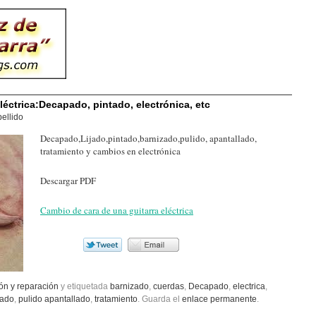
léctrica:Decapado, pintado, electrónica, etc
ellido
Decapado,Lijado,pintado,barnizado,pulido, apantallado,
tratamiento y cambios en electrónica
Descargar PDF
Cambio de cara de una guitarra eléctrica
ón y reparación
y etiquetada
barnizado
,
cuerdas
,
Decapado
,
electrica
,
tado
,
pulido apantallado
,
tratamiento
. Guarda el
enlace permanente
.