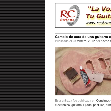
Cambio de cara de una guitarra e
Publicado el
23 febrero, 2012
por
nacho b
Esta entrada fue publicada en
Construcci
electronica
,
guitarra
,
Lijado
,
pastillas
,
pin