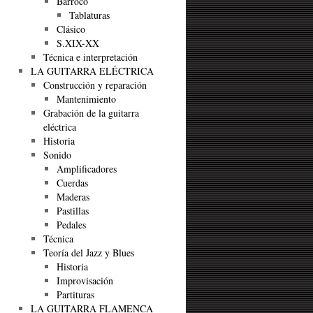
Barroco
Tablaturas
Clásico
S.XIX-XX
Técnica e interpretación
LA GUITARRA ELÉCTRICA
Construcción y reparación
Mantenimiento
Grabación de la guitarra
eléctrica
Historia
Sonido
Amplificadores
Cuerdas
Maderas
Pastillas
Pedales
Técnica
Teoría del Jazz y Blues
Historia
Improvisación
Partituras
LA GUITARRA FLAMENCA