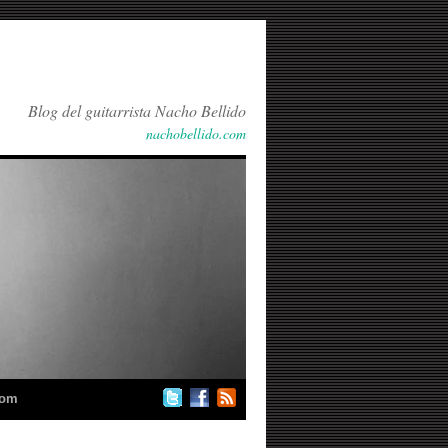
Blog del guitarrista Nacho Bellido
nachobellido.com
com