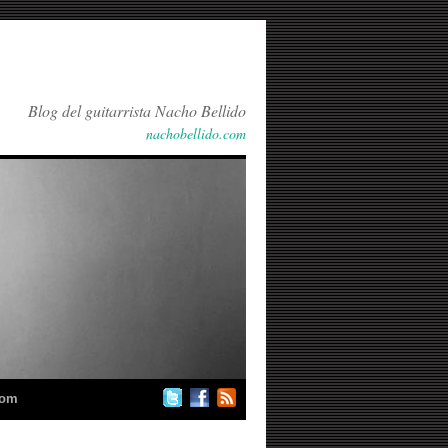
Blog del guitarrista Nacho Bellido
nachobellido.com
com