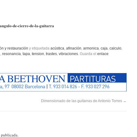
-angulo-de-cierre-de-la-guitarra
ón y restauración
y etiquetada
acústica
,
afinación
,
armonica
,
caja
,
calculo
,
e
,
resonancia
,
tapa
,
tension
,
trastes
,
vibraciones
. Guarda el
enlace
Dimensionado de las guitarras de Antonio Torres
→
á publicada.