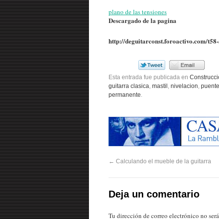
plano de las tensiones
Descargado de la pagina
http://deguitarconst.foroactivo.com/t58
Esta entrada fue publicada en
Construcci
guitarra clasica
,
mastil
,
nivelacion
,
puent
permanente
.
←
Calculando el mueble de la guitarra
Deja un comentario
Tu dirección de correo electrónico no ser