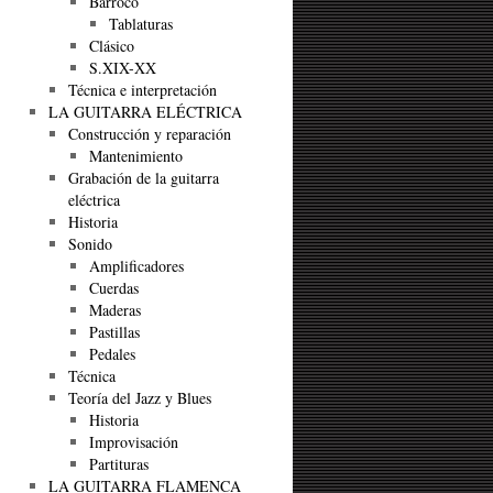
Barroco
Tablaturas
Clásico
S.XIX-XX
Técnica e interpretación
LA GUITARRA ELÉCTRICA
Construcción y reparación
Mantenimiento
Grabación de la guitarra
eléctrica
Historia
Sonido
Amplificadores
Cuerdas
Maderas
Pastillas
Pedales
Técnica
Teoría del Jazz y Blues
Historia
Improvisación
Partituras
LA GUITARRA FLAMENCA