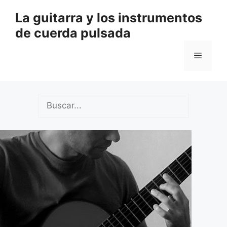
Saltar
La guitarra y los instrumentos
al
de cuerda pulsada
contenido
Menú