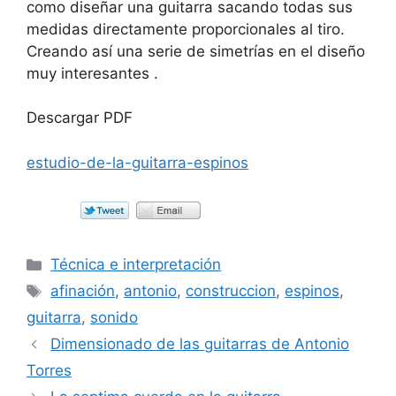
como diseñar una guitarra sacando todas sus
medidas directamente proporcionales al tiro.
Creando así una serie de simetrías en el diseño
muy interesantes .
Descargar PDF
estudio-de-la-guitarra-espinos
Categorías
Técnica e interpretación
Etiquetas
afinación
,
antonio
,
construccion
,
espinos
,
guitarra
,
sonido
Dimensionado de las guitarras de Antonio
Torres