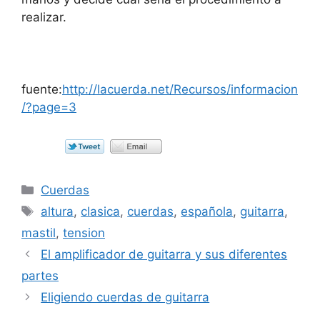
realizar.
fuente:
http://lacuerda.net/Recursos/informacion
/?page=3
Categorías
Cuerdas
Etiquetas
altura
,
clasica
,
cuerdas
,
española
,
guitarra
,
mastil
,
tension
El amplificador de guitarra y sus diferentes
partes
Eligiendo cuerdas de guitarra