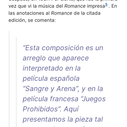
5
vez que vi la música del
Romance
impresa
. En
las anotaciones al
Romance
de la citada
edición, se comenta:
“Esta composición es un
arreglo que aparece
interpretado en la
película española
“Sangre y Arena”
, y en la
película francesa
“Juegos
Prohibidos”
. Aquí
presentamos la pieza tal