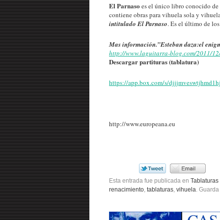
El Parnaso
es el único libro conocido de
contiene obras para vihuela sola y vihuel
intitulado El Parnaso
. Es el último de lo
Mas información.”Esteban daza:el enigm
http://www.laguitarra-blog.com/2011/12/
Descargar partituras (tablatura)
https://app.box.com/s/djjjmveswtjhmd1h
http://www.europeana.eu
Esta entrada fue publicada en
Tablaturas
renacimiento
,
tablaturas
,
vihuela
. Guarda