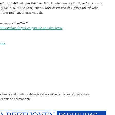
 música publicado por Esteban Daza. Fue impreso en 1557, en Valladolid y
a y canto. Su título completo es
Libro de música de cifras para vihuela,
s libros publicados para vihuela.
a de un vihuelista”
09/esteban-dazael-enigma-de-un-vihuelista/
jsaa
 vihuela
y etiquetada
daza
,
esteban
,
musica
,
parsamo
,
partituras
,
 el
enlace permanente
.