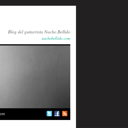
Blog del guitarrista Nacho Bellido
nachobellido.com
com