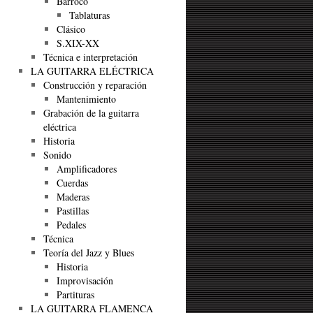
Barroco
Tablaturas
Clásico
S.XIX-XX
Técnica e interpretación
LA GUITARRA ELÉCTRICA
Construcción y reparación
Mantenimiento
Grabación de la guitarra
eléctrica
Historia
Sonido
Amplificadores
Cuerdas
Maderas
Pastillas
Pedales
Técnica
Teoría del Jazz y Blues
Historia
Improvisación
Partituras
LA GUITARRA FLAMENCA