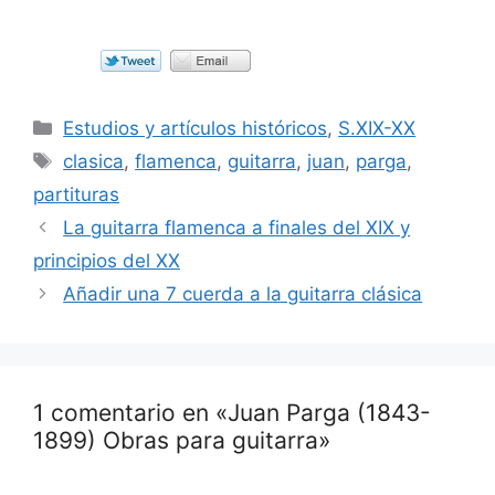
Categorías
Estudios y artículos históricos
,
S.XIX-XX
Etiquetas
clasica
,
flamenca
,
guitarra
,
juan
,
parga
,
partituras
La guitarra flamenca a finales del XIX y
principios del XX
Añadir una 7 cuerda a la guitarra clásica
1 comentario en «Juan Parga (1843-
1899) Obras para guitarra»