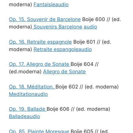
moderna)
Fantaisie
audio
Op. 15. Souvenir de Barcelone
Boije 600 // (ed.
moderna)
Souvenirs Barcelone
audio
Op. 16. Retraite espagnole
Boije 601 // (ed.
moderna)
Retraite espangole
audio
Op. 17. Allegro de Sonate
Boije 604 //
(ed.moderna)
Allegro de Sonate
Op. 18. Méditation.
Boije 602 // (ed. moderna)
Meditation
audio
Op. 19. Ballade
Boije 606 // (ed. moderna)
Ballade
audio
Op. 85. Plainte Moresque
Boije 605 // (ed,