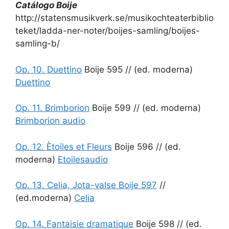
Catálogo Boije
http://statensmusikverk.se/musikochteaterbiblio
teket/ladda-ner-noter/boijes-samling/boijes-
samling-b/
Op. 10. Duettino
Boije 595 // (ed. moderna)
Duettino
Op. 11. Brimborion
Boije 599 // (ed. moderna)
Brimborion
audio
Op. 12. Ètoiles et Fleurs
Boije 596 // (ed.
moderna)
Etoiles
audio
Op. 13. Celia, Jota-valse Boije 597
//
(ed.moderna)
Celia
Op. 14. Fantaisie dramatique
Boije 598 // (ed.