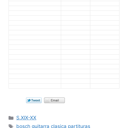
Categorías
S.XIX-XX
Etiquetas
bosch guitarra clasica partituras