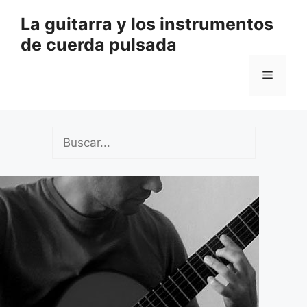
Saltar
La guitarra y los instrumentos
al
de cuerda pulsada
contenido
Menú