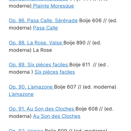
moderne)
Plainte Moresque
Op. 86. Pasa Calle. Sérénade
Boije 606 // (ed.
moderna)
Pasa Calle
Op. 88. La Rose. Valse
Boije 890 // (ed.
moderna) La Rose
Op. 89. Six pièces faciles
Boije 611 // (ed .
moderna )
Six pièces faciles
Op. 90. L’amazone
Boije 607 // (ed. moderna)
L’amazone
Op. 91. Au Son des Cloches
Boije 608 // (ed.
moderna)
Au Son des Cloches
Op. 92. Venise
Boije 609 // (ed. moderna)