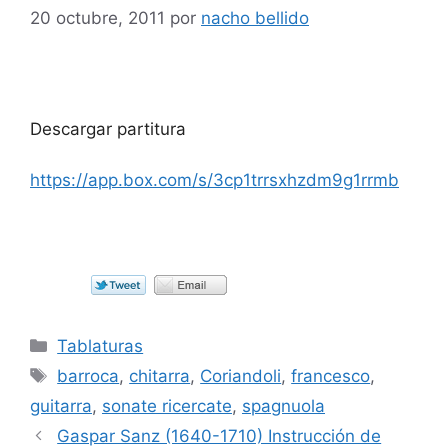
20 octubre, 2011
por
nacho bellido
Descargar partitura
https://app.box.com/s/3cp1trrsxhzdm9g1rrmb
Categorías
Tablaturas
Etiquetas
barroca
,
chitarra
,
Coriandoli
,
francesco
,
guitarra
,
sonate ricercate
,
spagnuola
Gaspar Sanz (1640-1710) Instrucción de