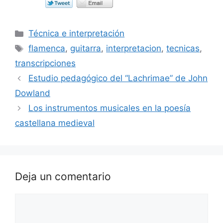
Categorías
Técnica e interpretación
Etiquetas
flamenca
,
guitarra
,
interpretacion
,
tecnicas
,
transcripciones
Estudio pedagógico del “Lachrimae” de John
Dowland
Los instrumentos musicales en la poesía
castellana medieval
Deja un comentario
Comentario