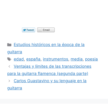
Categorías
Estudios históricos en la época de la
guitarra
Etiquetas
edad
,
españa
,
instrumentos
,
media
,
poesia
Ventajas y límites de las transcripciones
para la guitarra flamenca (segunda parte)
Carlos Guastavino y su lenguaje en la
guitarra