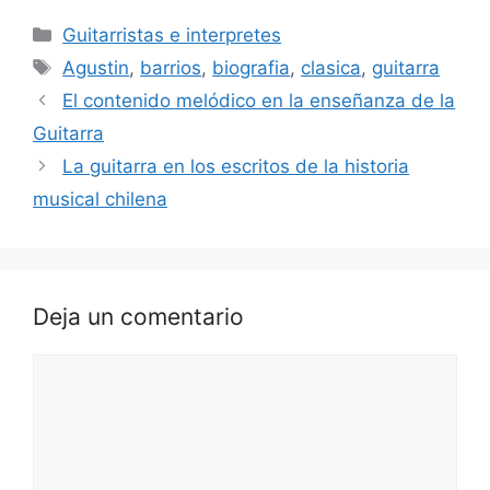
Categorías
Guitarristas e interpretes
Etiquetas
Agustin
,
barrios
,
biografia
,
clasica
,
guitarra
El contenido melódico en la enseñanza de la
Guitarra
La guitarra en los escritos de la historia
musical chilena
Deja un comentario
Comentario