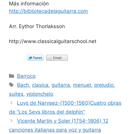
Más información
http://bibliotecadelaguitarra.com
Arr. Eythor Thorlaksson
http://www.classicalguitarschool.net
Categorías
Barroco
Etiquetas
Bach
,
clasica
,
guitarra
,
menuet
,
preludio
,
suites
,
violonchelo
Luys de Narvaez-(1500-1560)Cuatro obras
de “Los Seys libros del delphin”
Vicente Martin y Soler (1754-1806) 12
canciones italianas para voz y guitarra