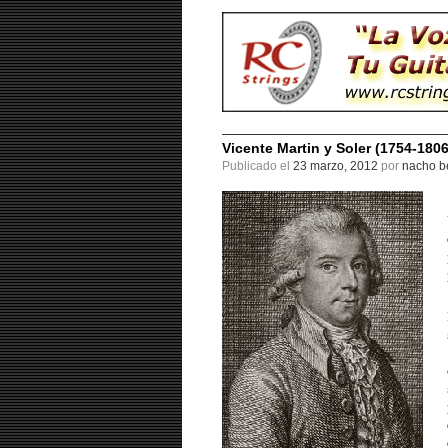
Vicente Martin y Soler (1754-1806
Publicado el
23 marzo, 2012
por
nacho be