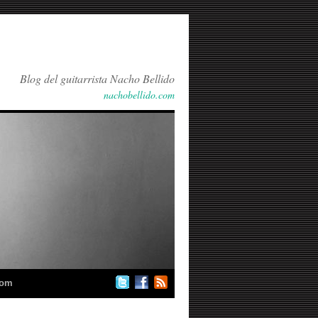
Blog del guitarrista Nacho Bellido
nachobellido.com
com