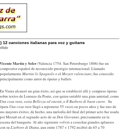
) 12 canciones italianas para voz y guitarra
llido
Vicente Martín y Soler
(Valencia 1754- San Petersburgo 1806) fue un
compositor español de reconocido prestigio internacional. Llamado
popularmente
Martini lo Spagnolo
o el
Mozart valenciano
, fue conocido
principalmente como autor de óperas y ballets
En Viena alcanzó un gran éxito, así que se estableció allí y compuso óperas
sobre textos de Lorenzo da Ponte, con quien entabló una gran amistad, como
Una cosa rara, ossia Bellezza ed onestà
,
o
Il Burbero di buon cuore
. Su
ópera
Una cosa rara
llegó a reponerse 55 veces en pocos años y fue uno de
sus mayores éxitos; de hecho, una melodía del final del primer acto fue usada
por Mozart en el segundo acto de su
Don Giovanni
, precisamente en la
escena del banquete. Al año siguiente volvió a cosechar grandes aplausos
con su
L’arbore di Diana
, que entre 1787 y 1792 recibió de 65 a 70