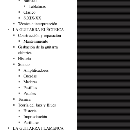
Barroco
Tablaturas
Clásico
S.XIX-XX
Técnica e interpretación
LA GUITARRA ELÉCTRICA
Construcción y reparación
Mantenimiento
Grabación de la guitarra
eléctrica
Historia
Sonido
Amplificadores
Cuerdas
Maderas
Pastillas
Pedales
Técnica
Teoría del Jazz y Blues
Historia
Improvisación
Partituras
LA GUITARRA FLAMENCA