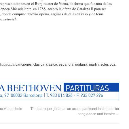
representaciones en el Burgtheater de Viena, de forma que fue una de las
 época.Más adelante, en 1788, aceptó la oferta de Catalina II para ser
o, donde compuso nuevas óperas, algunas de ellas en ruso y de tema
osmetovich
tiquetada
canciones
,
clasica
,
clasico
,
española
,
guitarra
,
martin
,
soler
,
voz
.
ra violonchelo
The barroque guitar as an accompaniment instrument for
song,dance and theatre
→