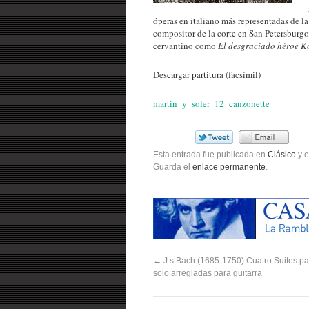
óperas en italiano más representadas de la
compositor de la corte en San Petersburg
cervantino como
El desgraciado héroe K
Descargar partitura (facsímil)
martin_y_soler_12_canzonette
Esta entrada fue publicada en
Clásico
y e
Guarda el
enlace permanente
.
←
J.s.Bach (1685-1750) Cuatro Suites pa
solo arregladas para guitarra