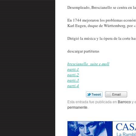
Desempleado, Brescianello se centra en la
En 1744 mejoraron los problemas económic
Karl Eugen, duque de Württemberg, por «s
Dirigió la música y la ópera de la corte ha
descargar partituras
brescianello_suite e-moll
parti-1
parti-2
parti-3
parti-4
Esta entrada fue publicada en
Barroco
y 
permanente
.