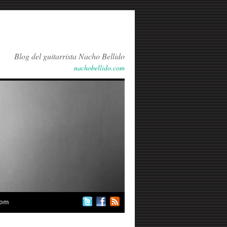
Blog del guitarrista Nacho Bellido
nachobellido.com
com