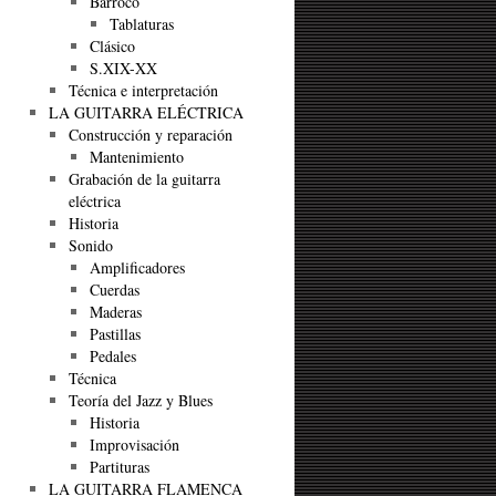
Barroco
Tablaturas
Clásico
S.XIX-XX
Técnica e interpretación
LA GUITARRA ELÉCTRICA
Construcción y reparación
Mantenimiento
Grabación de la guitarra
eléctrica
Historia
Sonido
Amplificadores
Cuerdas
Maderas
Pastillas
Pedales
Técnica
Teoría del Jazz y Blues
Historia
Improvisación
Partituras
LA GUITARRA FLAMENCA