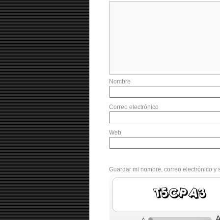
Nombre
Correo electrónico
Web
Guardar mi nombre, correo electrónico y 
aCByHs