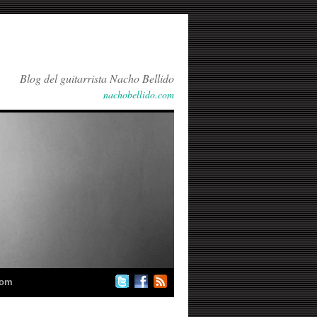
Blog del guitarrista Nacho Bellido
nachobellido.com
com