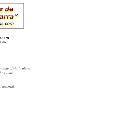
makers
llido
tuning of violin plates
the guitar
l material