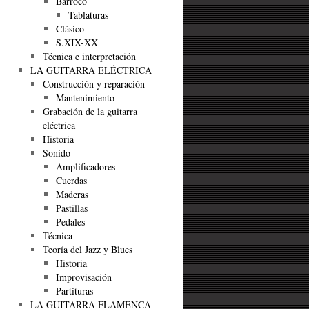
Barroco
Tablaturas
Clásico
S.XIX-XX
Técnica e interpretación
LA GUITARRA ELÉCTRICA
Construcción y reparación
Mantenimiento
Grabación de la guitarra
eléctrica
Historia
Sonido
Amplificadores
Cuerdas
Maderas
Pastillas
Pedales
Técnica
Teoría del Jazz y Blues
Historia
Improvisación
Partituras
LA GUITARRA FLAMENCA