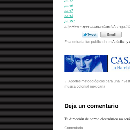
part6
part7
part8
part92
http://www.speech.kth.se/music/acviguit4
Esta entrada fue publicada en
Acústica y 
←
Aportes metodológicos para una invest
música colonial mexicana
Deja un comentario
Tu dirección de correo electrónico no ser
Comentario