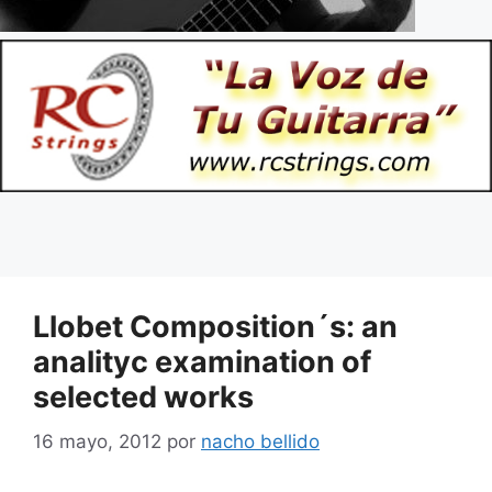
Llobet Composition´s: an
analityc examination of
selected works
16 mayo, 2012
por
nacho bellido