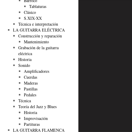
Barroco
Tablaturas
Clásico
S.XIX-XX
Técnica e interpretación
LA GUITARRA ELÉCTRICA
Construcción y reparación
Mantenimiento
Grabación de la guitarra
eléctrica
Historia
Sonido
Amplificadores
Cuerdas
Maderas
Pastillas
Pedales
Técnica
Teoría del Jazz y Blues
Historia
Improvisación
Partituras
LA GUITARRA FLAMENCA