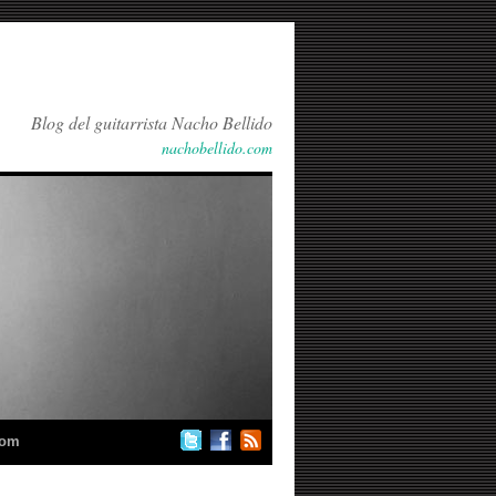
Blog del guitarrista Nacho Bellido
nachobellido.com
com