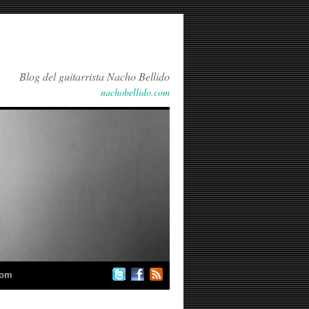
Blog del guitarrista Nacho Bellido
nachobellido.com
com