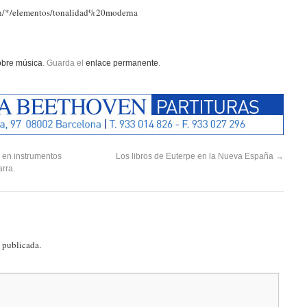
tion/*/elementos/tonalidad%20moderna
sobre música
. Guarda el
enlace permanente
.
n en instrumentos
Los libros de Euterpe en la Nueva España
→
arra.
á publicada.