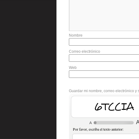
Nombre
Correo electrónico
Web
Guardar mi nombre, correo electrónico y 
bWrrm2
Por favor, escriba el texto anterior: