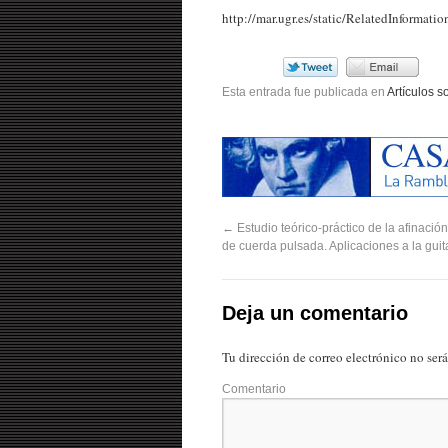
http://mar.ugr.es/static/RelatedInforma
Esta entrada fue publicada en
Artículos 
←
Estudio teórico-práctico de la afinació
de cuerda pulsada. Aplicaciones a la guit
Deja un comentario
Tu dirección de correo electrónico no ser
Comentario