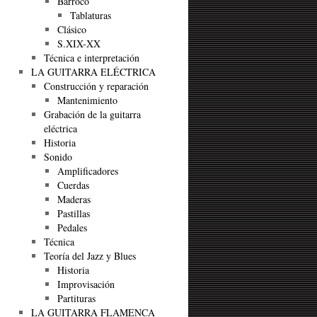
Barroco
Tablaturas
Clásico
S.XIX-XX
Técnica e interpretación
LA GUITARRA ELÉCTRICA
Construcción y reparación
Mantenimiento
Grabación de la guitarra
eléctrica
Historia
Sonido
Amplificadores
Cuerdas
Maderas
Pastillas
Pedales
Técnica
Teoría del Jazz y Blues
Historia
Improvisación
Partituras
LA GUITARRA FLAMENCA