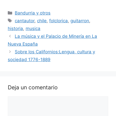
Categorías
Bandurria y otros
Etiquetas
cantautor
,
chile
,
folclorica
,
guitarron
,
historia
,
musica
La música y el Palacio de Minería en La
Nueva España
Sobre los Californios:Lengua, cultura y
sociedad 1776-1889
Deja un comentario
Comentario